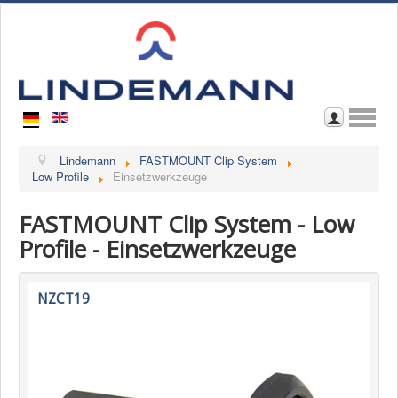
Home
Lindemann
FASTMOUNT Clip System
Low Profile
Einsetzwerkzeuge
Wir über uns
FASTMOUNT Clip System - Low
Kontakt
Profile - Einsetzwerkzeuge
Im Katalog blättern
Download Katalog
NZCT19