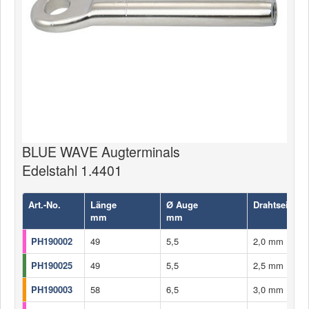
BLUE WAVE Augterminals
Edelstahl 1.4401
Art.-No.
Länge
Ø Auge
Drahtseil-Ø
mm
mm
PH190002
49
5,5
2,0 mm
PH190025
49
5,5
2,5 mm
PH190003
58
6,5
3,0 mm