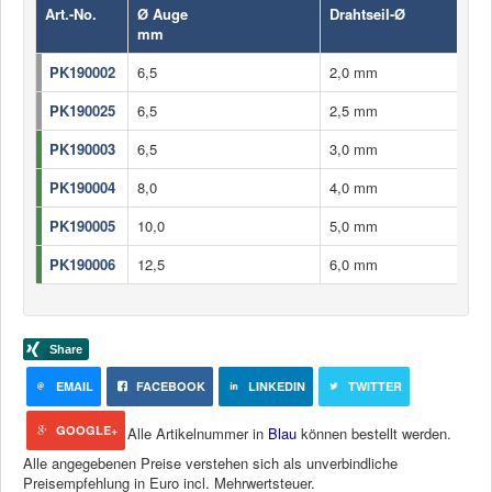
Art.-No.
Ø Auge
Drahtseil-Ø
mm
PK190002
6,5
2,0 mm
PK190025
6,5
2,5 mm
PK190003
6,5
3,0 mm
PK190004
8,0
4,0 mm
PK190005
10,0
5,0 mm
PK190006
12,5
6,0 mm
EMAIL
FACEBOOK
LINKEDIN
TWITTER
GOOGLE+
Alle Artikelnummer in
Blau
können bestellt werden.
Alle angegebenen Preise verstehen sich als unverbindliche
Preisempfehlung in Euro incl. Mehrwertsteuer.