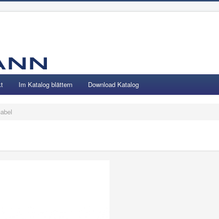
t
Im Katalog blättern
Download Katalog
abel