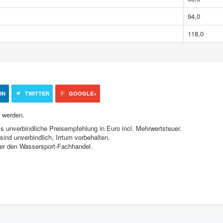
94,0
118,0
IN
TWITTER
GOOGLE+
 werden.
s unverbindliche Preisempfehlung in Euro incl. Mehrwertsteuer.
ind unverbindlich, Irrtum vorbehalten.
ber den Wassersport-Fachhandel.