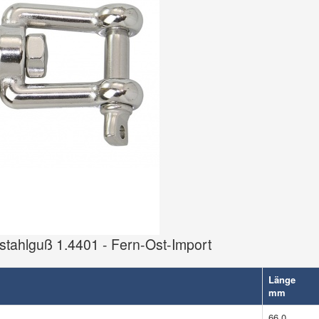
stahlguß 1.4401 - Fern-Ost-Import
Länge
mm
66,0