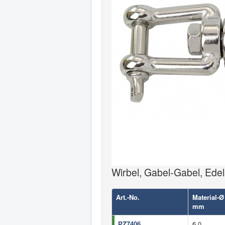
Wirbel, Gabel-Gabel, Edel
Art.-No.
Material-Ø
mm
PZ7406
6,0