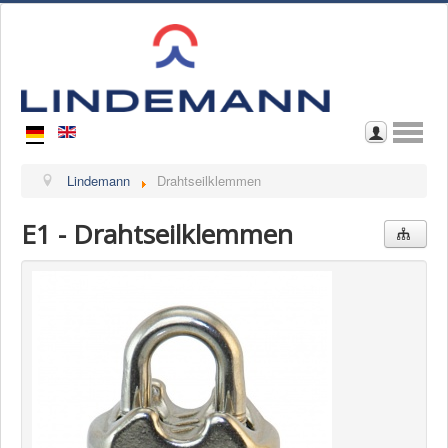
Home
Lindemann
Drahtseilklemmen
Wir über uns
E1 - Drahtseilklemmen
Kontakt
Im Katalog blättern
Download Katalog