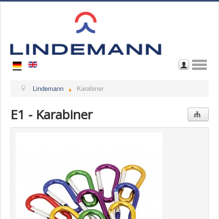
Home
Lindemann
Karabiner
Wir über uns
E1 - Karabiner
Kontakt
Im Katalog blättern
Download Katalog