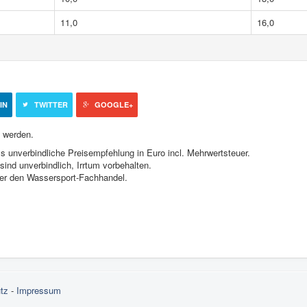
11,0
16,0
IN
TWITTER
GOOGLE+
 werden.
s unverbindliche Preisempfehlung in Euro incl. Mehrwertsteuer.
ind unverbindlich, Irrtum vorbehalten.
ber den Wassersport-Fachhandel.
tz
-
Impressum