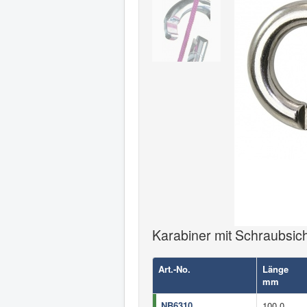
Karabiner mit Schraubsic
Art.-No.
Länge
mm
NB6310
100,0