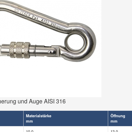
herung und Auge AISI 316
Materialstärke
Öffnung
mm
mm
10,0
13,0