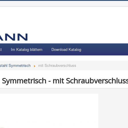
t
Im Katalog blättern
Download Katalog
stahl Symmetrisch
mit Schraubverschluss
l Symmetrisch - mit Schraubverschlus